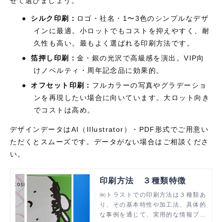
せて選びましょう。
●
シルク印刷：
ロゴ・社名・
1
〜
3
色のシンプルなデザ
インに最適。小ロットでもコストを抑えやすく、耐
久性も高い。最もよく選ばれる印刷方法です。
●
箔押し印刷：
金・銀の光沢で高級感を演出。
VIP
向
けノベルティ・周年記念品に効果的。
●
オフセット印刷：
フルカラーの写真やグラデーショ
ンを再現したい場合に向いています。大ロット向き
でコストは高め。
デザインデータは
AI
（
Illustrator
）・
PDF
形式でご用意い
ただくとスムーズです。データがない場合はご相談くださ
い。
印刷方法 ３種類特徴
㈱トラストでの印刷方法は３種類あ
り、その基本特性や加工法、具体的
な事例を通じて、実用的な情報プラ