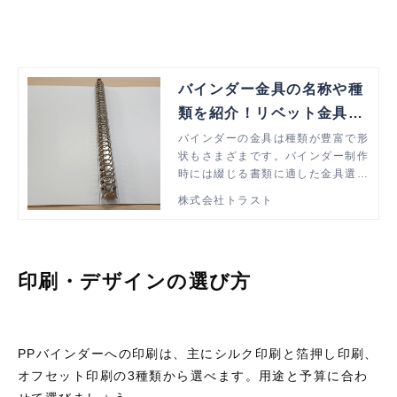
バインダー金具の名称や種
類を紹介！リベット金具に
ついても解説
バインダーの金具は種類が豊富で形
状もさまざまです。バインダー制作
時には綴じる書類に適した金具選び
が必要です。この記事ではバインダ
株式会社トラスト
ー金具の名称からリベットについて
も解説していますので、最適な金具
選びにご活用ください。
印刷・デザインの選び方
PP
バインダーへの印刷は、主にシルク印刷と箔押し印刷、
オフセット印刷の
3
種類から選べます。用途と予算に合わ