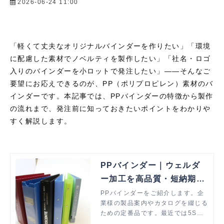
2026-06-24 11:00
「軽くて丈夫なオリジナルバインダーを作りたい」「環境
に配慮した素材でノベルティを製作したい」「社名・ロゴ
入りのバインダーを小ロットで発注したい」
――
そんなご
要望にお応えできるのが、
PP
（ポリプロピレン）素材のバ
インダーです。本記事では、
PP
バインダーの特徴から製作
の流れまで、発注前に知っておきたいポイントをわかりや
すく解説します。
PPバインダー｜ウェルダ
ー加工を高品質・短納期・
低価格で解決
PPバインダーをご紹介します。企
業様の製品案内やカタログを綴じる
ための定番品です。最近では5S活
動の普及により綴じる書類のカテゴ