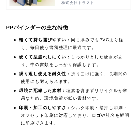
株式会社トラスト
す。
PPバインダーの主な特徴
●
軽くて持ち運びやすい：
同じ厚みでも
PVC
より軽
く、毎日使う書類整理に最適です。
●
硬くて型崩れしにくい：
しっかりとした硬さがあ
り、中の書類をしっかり保護します。
●
繰り返し使える耐久性：
折り曲げに強く、長期間の
使用にも耐えられます。
●
環境に配慮した素材：
塩素を含まずリサイクルが容
易なため、環境負荷が低い素材です。
●
印刷・加工のしやすさ：
シルク印刷・箔押し印刷・
オフセット印刷に対応しており、ロゴや社名を鮮明
に印刷できます。