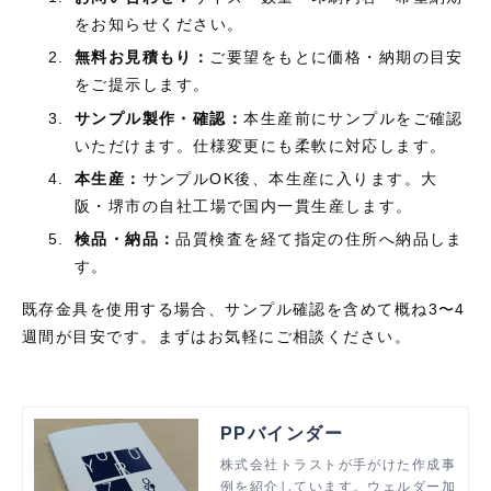
をお知らせください。
2.
無料お見積もり：
ご要望をもとに価格・納期の目安
をご提示します。
3.
サンプル製作・確認：
本生産前にサンプルをご確認
いただけます。仕様変更にも柔軟に対応します。
4.
本生産：
サンプル
OK
後、本生産に入ります。大
阪・堺市の自社工場で国内一貫生産します。
5.
検品・納品：
品質検査を経て指定の住所へ納品しま
す。
既存金具を使用する場合、サンプル確認を含めて概ね
3
〜
4
週間が目安です。まずはお気軽にご相談ください。
PPバインダー
株式会社トラストが手がけた作成事
例を紹介しています。ウェルダー加