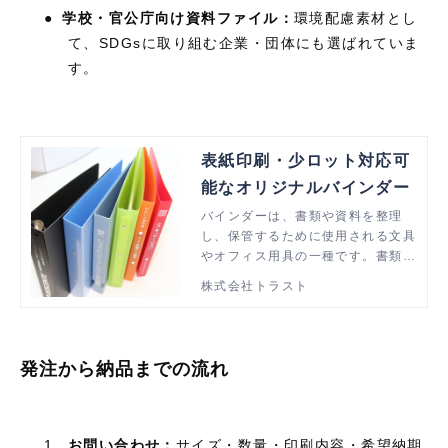
●
学校・官公庁向け資料ファイル：
環境配慮素材とし
て、
SDGs
に取り組む企業・団体にも選ばれていま
す。
表紙印刷・少ロット対応可
能なオリジナルバインダー
バインダーは、書類や資料を整理
し、保管するために使用される文具
やオフィス用具の一種です。書類を
収納するためのリングが内蔵されて
株式会社トラスト
います。この記事では、バインダー
の種類や特長、活用事例などを紹介
します。
発注から納品までの流れ
1.
お問い合わせ：
サイズ・数量・印刷内容・希望納期