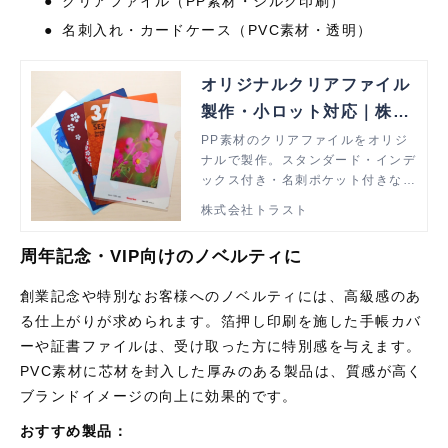
●
クリアファイル（
PP
素材・シルク印刷）
●
名刺入れ・カードケース（
PVC
素材・透明）
オリジナルクリアファイル
製作・小ロット対応｜株式
会社トラスト（大阪）
PP素材のクリアファイルをオリジ
ナルで製作。スタンダード・インデ
ックス付き・名刺ポケット付きなど
形状豊富。シルク・箔押し・オフセ
株式会社トラスト
ット印刷にも対応。小ロットから大
量生産まで、大阪のトラストにお任
周年記念・VIP向けのノベルティに
せください。
創業記念や特別なお客様へのノベルティには、高級感のあ
る仕上がりが求められます。箔押し印刷を施した手帳カバ
ーや証書ファイルは、受け取った方に特別感を与えます。
PVC
素材に芯材を封入した厚みのある製品は、質感が高く
ブランドイメージの向上に効果的です。
おすすめ製品：