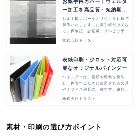
お薬手帳カバー｜ウェルダ
ー加工を高品質・短納期・
低価格で解決
お薬手帳カバーをオリジナル仕様で
製作いたします。お薬手帳だけでな
く、保険証、診察券、リハビリ予約
カードなど通院時に必要な物を一式
株式会社トラスト
まとめて収納できる仕様も可能で
す。
表紙印刷・少ロット対応可
能なオリジナルバインダー
バインダーは、書類や資料を整理
し、保管するために使用される文具
やオフィス用具の一種です。書類を
収納するためのリングが内蔵されて
株式会社トラスト
います。この記事では、バインダー
の種類や特長、活用事例などを紹介
します。
素材・印刷の選び方ポイント