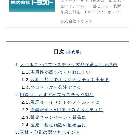
ヒートシール）・熱ヒンジ・裁断・
印刷に対応。PVC・PP・オレフィ
ン素材の加工をワンストップで承り
株式会社トラスト
ます。小ロット・短納期・国内一貫
生産で対応可能です。
目次
[非表示]
1.
ノベルティにプラスチック製品が選ばれる理由
1.1.
実用性が高く捨てられにくい
1.2.
印刷・加工でオリジナリティを出せる
1.3.
小ロットから発注できる
2.
用途別・おすすめプラスチック製品
2.1.
展示会・イベントのノベルティに
2.2.
周年記念・VIP向けのノベルティに
2.3.
販促キャンペーン・景品に
2.4.
医療・福祉施設の配布品に
3.
素材・印刷の選び方ポイント