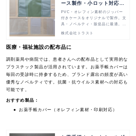
ース製作・小ロット対応｜
株式会社トラスト
PVC・オレフィン素材のジッパー
付きケースをオリジナルで製作。文
具・ノベルティ・販促品に最適。繰
り返し使える耐久性と防水性が特
株式会社トラスト
長。小ロットから大量生産まで、印
刷・加工一貫対応。
医療・福祉施設の配布品に
調剤薬局や病院では、患者さんへの配布品として実用的な
プラスチック製品が活用されています。お薬手帳カバーは
毎回の受診時に持参するため、ブランド露出の頻度が高い
優秀なノベルティです。抗菌・抗ウイルス素材への対応も
可能です。
おすすめ製品：
●
お薬手帳カバー（オレフィン素材・印刷対応）