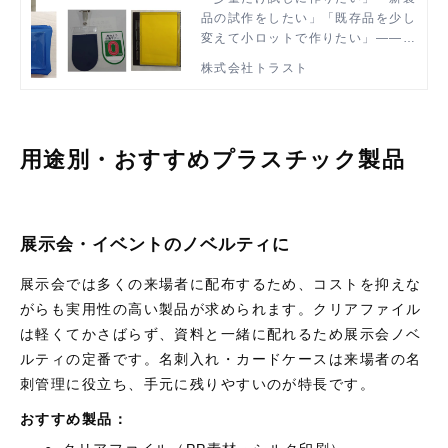
品の試作をしたい」「既存品を少し
探し方
変えて小ロットで作りたい」――そ
んなニーズを持つ企業担当者の方は
株式会社トラスト
多いのではないでしょうか。しか
し、プラスチック加工会社の中には
大ロットしか受け付けないところも
多く、小ロット対応の会社を探すの
用途別・おすすめプラスチック製品
に苦労するケースがあります。本記
事では、小ロット発注に対応できる
加工会社の探し方と、依頼時のポイ
ントを解説します。
展示会・イベントのノベルティに
展示会では多くの来場者に配布するため、コストを抑えな
がらも実用性の高い製品が求められます。クリアファイル
は軽くてかさばらず、資料と一緒に配れるため展示会ノベ
ルティの定番です。名刺入れ・カードケースは来場者の名
刺管理に役立ち、手元に残りやすいのが特長です。
おすすめ製品：