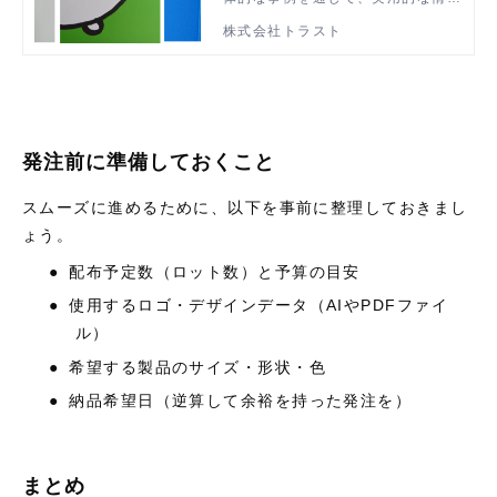
プラス弊社の実績を提供し、役立つ
株式会社トラスト
内容を詳しく解説しましたが、印刷
方法は用途や目的に応じて選択する
必要があり、それぞれに独自のメリ
ットとデメリットがあります。以下
に主要な印刷方法（オフセット印
刷、シルク印刷、箔押し印刷）を中
発注前に準備しておくこと
心にメリット・デメリットをまとめ
ました。
スムーズに進めるために、以下を事前に整理しておきまし
ょう。
●
配布予定数（ロット数）と予算の目安
●
使用するロゴ・デザインデータ（
AI
や
PDF
ファイ
ル）
●
希望する製品のサイズ・形状・色
●
納品希望日（逆算して余裕を持った発注を）
まとめ