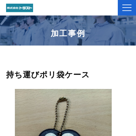
弊社紹介
加工事例
製品紹介
加工事例
持ち運びポリ袋ケース
コラム
お役立ち資料一覧
お客様のお声
よくあるご質問