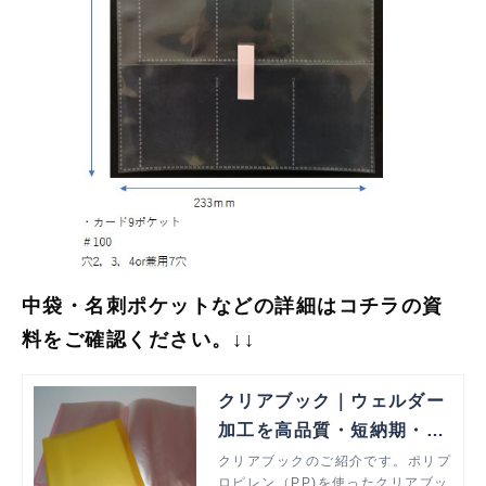
中袋・名刺ポケットなどの詳細はコチラの資
料をご確認ください。↓↓
クリアブック｜ウェルダー
加工を高品質・短納期・低
価格で解決
クリアブックのご紹介です。ポリプ
ロピレン（PP)を使ったクリアブッ