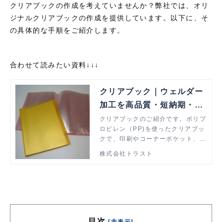
クリアブックの作成を考えていませんか？弊社では、オリ
ジナルクリアブックの作成を提供しています。以下に、そ
の具体的な手順をご紹介します。
合わせて読みたい資料↓↓↓
クリアブック｜ウェルダー
加工を高品質・短納期・低
価格で解決
クリアブックのご紹介です。ポリプ
ロピレン（PP)を使ったクリアブッ
クで、印刷やコーナーポケット、名
刺ポケット付きはもちろん、中袋を
株式会社トラスト
サイドインにしたり、2ポケットや
9ポケットの中袋で製作することも
可能です。
目次