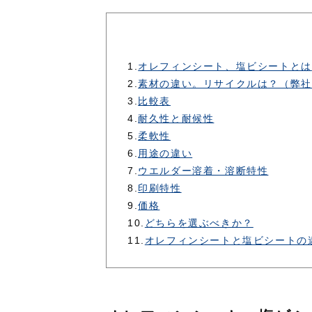
1.
オレフィンシート、塩ビシートとは
2.
素材の違い。リサイクルは？（弊社
3.
比較表
4.
耐久性と耐候性
5.
柔軟性
6.
用途の違い
7.
ウエルダー溶着・溶断特性
8.
印刷特性
9.
価格
10.
どちらを選ぶべきか？
11.
オレフィンシートと塩ビシートの