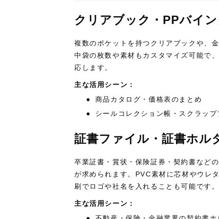
クリアブック・
PP
バイン
複数のポケットを持つクリアブックや、
中袋の枚数や素材もカスタマイズ可能で
応します。
主な活用シーン：
●
商品カタログ・価格表のまとめ
●
シールコレクション帳・スクラップ
証書ファイル・証書ホル
卒業証書・賞状・保険証券・契約書など
が求められます。
PVC
素材に芯材やウレ
刷でロゴや社名を入れることも可能です
主な活用シーン：
●
不動産・保険・金融業界の契約書ホ