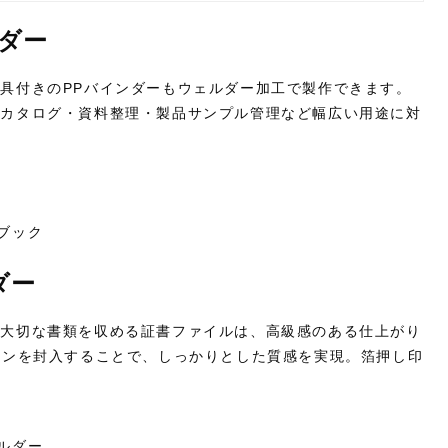
ダー
金具付きの
PP
バインダーもウェルダー加工で製作できます。
、カタログ・資料整理・製品サンプル管理など幅広い用途に対
ブック
ダー
の大切な書類を収める証書ファイルは、高級感のある仕上がり
タンを封入することで、しっかりとした質感を実現。箔押し印
。
ルダー