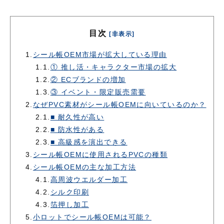
目次
[非表示]
1.
シール帳OEM市場が拡大している理由
1.1.
① 推し活・キャラクター市場の拡大
1.2.
② ECブランドの増加
1.3.
③ イベント・限定販売需要
2.
なぜPVC素材がシール帳OEMに向いているのか？
2.1.
■ 耐久性が高い
2.2.
■ 防水性がある
2.3.
■ 高級感を演出できる
3.
シール帳OEMに使用されるPVCの種類
4.
シール帳OEMの主な加工方法
4.1.
高周波ウエルダー加工
4.2.
シルク印刷
4.3.
箔押し加工
5.
小ロットでシール帳OEMは可能？